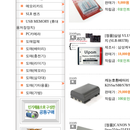
판매가 :
9,000원
메모리카드
적립금 :
0포인트
SLR 렌즈
USB MEMORY (휴대
용저장장치)
PC카메라
[정품]삼성 VLUU
지 (SLB-0837B)
도매업체
제조사 : 삼성케
도매(배터리)
판매가 :
18,000
도매(충전기)
적립금 :
0포인트
도매(리더기)
도매(메모리)
도매(삼각대)
캐논호환배터리 3
도매(기타용품)
KISSn/S80/S70/
판매가 :
29,000
도매(가방)
적립금 :
100포
[정품]CANON N
[ixus55/ixy55/I