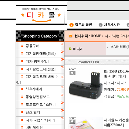
현재위치
:
HOME
>
디카/디캠 악세
공동구매
:
AA배터리(
배터리
디지탈카메라(정품)
디카[병행수입]
디지탈캠코더[정품]
BP-350D (35
환)+배터리1개
디지탈캠코더[병행수
입]
제조사 : 제니스
SLR카메라
판매가 :
75,000
적립금 :
0포인트
동영상편집보드
포토프린트 / 스캐너
렌즈/필터
디카/디캠 악세사리
제이원 디카전용
4알[2750mA]
네비게이션