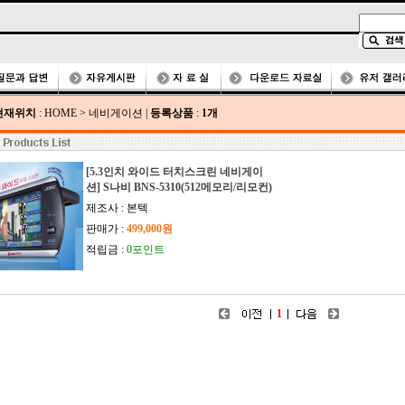
현재위치
:
HOME
>
네비게이션
|
등록상품
:
1개
[5.3인치 와이드 터치스크린 네비게이
션] S나비 BNS-5310(512메모리/리모컨)
제조사 : 본텍
판매가 :
499,000원
적립금 :
0포인트
1