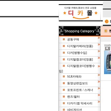
공동구매
디지탈카메라(정품)
디카[병행수입]
디지탈캠코더[정품]
디지탈캠코더[병행수
입]
SLR카메라
동영상편집보드
포토프린트 / 스캐너
렌즈/필터
디카/디캠 악세사리
네비게이션