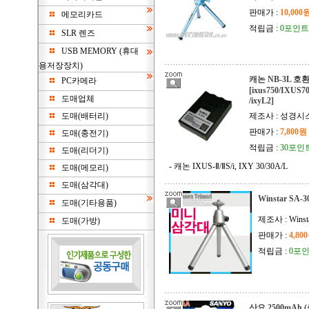
판매가 :
10,000
메모리카드
적립금 :
0포인트
SLR 렌즈
USB MEMORY (휴대
용저장장치)
캐논 NB-3L 
PC카메라
[ixus750/IXUS700
도매업체
/ixyL2]
도매(배터리)
제조사 : 성경시
판매가 :
7,800원
도매(충전기)
적립금 :
30포인
도매(리더기)
- 캐논 IXUS-Ⅱ/ⅡS/i, IXY 30/30A/L
도매(메모리)
도매(삼각대)
Winstar SA-3
도매(기타용품)
제조사 : Winst
도매(가방)
판매가 :
4,80
적립금 :
0포
산요 2500mAh