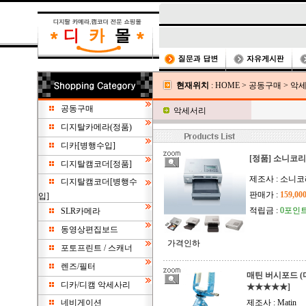
현재위치
:
HOME
>
공동구매
>
악
공동구매
악세서리
디지탈카메라(정품)
디카[병행수입]
[정품] 소니코리아 
디지탈캠코더[정품]
제조사 : 소니코
디지탈캠코더[병행수
판매가 :
159,0
입]
적립금 :
0포인
SLR카메라
동영상편집보드
가격인하
포토프린트 / 스캐너
렌즈/필터
매틴 버시포드 
디카/디캠 악세사리
★★★★★]
네비게이션
제조사 : Matin