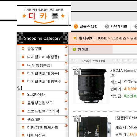
현재위치
:
HOME
>
SLR 렌즈
>
단
공동구매
단렌즈
디지탈카메라(정품)
디카[병행수입]
SIGMA 20mm f/1
디지탈캠코더[정품]
RF
디지탈캠코더[병행수
제조사 : SIGM
입]
판매가 :
410,00
SLR카메라
적립금 :
0포인트
동영상편집보드
포토프린트 / 스캐너
[정품]SIGMA 
렌즈/필터
제조사 : SI
디카/디캠 악세사리
판매가 :
337,
네비게이션