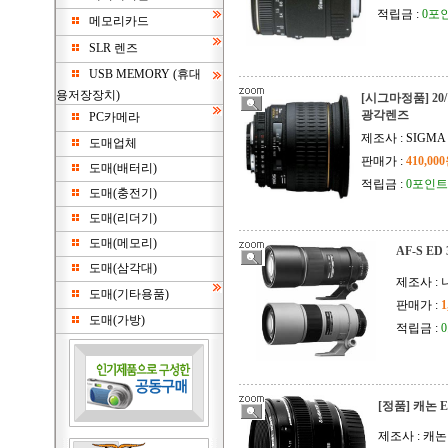
적립금 :
0포
메모리카드
SLR 렌즈
USB MEMORY (휴대
용저장장치)
[시그마정품] 20/1.
광각렌즈
PC카메라
제조사 : SIGMA
도매업체
판매가 :
410,00
도매(배터리)
적립금 :
0포인트
도매(충전기)
도매(리더기)
도매(메모리)
AF-S ED 
도매(삼각대)
제조사 : 
도매(기타용품)
판매가 :
1
도매(가방)
적립금 :
[정품] 캐논 EF
제조사 : 캐논