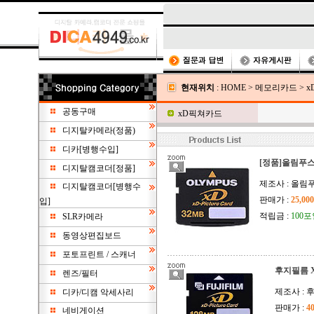
현재위치
:
HOME
>
메모리카드
>
x
공동구매
xD픽쳐카드
디지탈카메라(정품)
디카[병행수입]
[정품]올림푸스
디지탈캠코더[정품]
제조사 : 올림
디지탈캠코더[병행수
판매가 :
25,00
입]
적립금 :
100
SLR카메라
동영상편집보드
포토프린트 / 스캐너
후지필름 X
렌즈/필터
제조사 : 
디카/디캠 악세사리
판매가 :
4
네비게이션