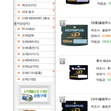
적립금 :
1
메모리카드
SLR 렌즈
USB MEMORY (휴대
[정품]올림푸스 
용저장장치)
PC카메라
제조사 : 올림
도매업체
판매가 :
45,00
도매(배터리)
적립금 :
100포
도매(충전기)
도매(리더기)
도매(메모리)
후지 메모리
도매(삼각대)
제조사 : 
도매(기타용품)
판매가 :
55
도매(가방)
적립금 :
0
[내수]올림푸스 
제조사 : 올림