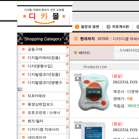
현재위치
:
HOME
>
디카/디캠 악세
공동구매
:
AA배터리(
배터리
디지탈카메라(정품)
디카[병행수입]
디지탈캠코더[정품]
[품절]
DIGITAL FO
디지탈캠코더[병행수
입]
제조사 : 디엔
SLR카메라
판매가 :
0원
동영상편집보드
적립금 :
300포
포토프린트 / 스캐너
렌즈/필터
[품절]
디카/디캠 악세사리
DIGITAL FO
네비게이션