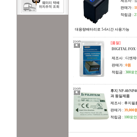
제조사 :
판매가 :
1
적립금 :
2
대용량배터리로 5-6시간 사용가능
[품절]
DIGITAL FO
제조사 : 디엔
판매가 :
0원
적립금 :
300포
후지 NP-40/NP4
과 동일제품
제조사 : 후지필
판매가 :
39,000
적립금 :
100포