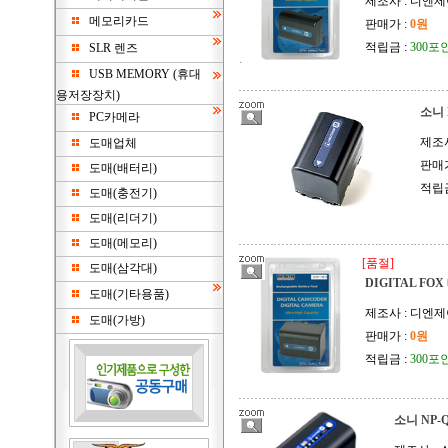
제조사 : 디엔
메모리카드
판매가 :
0원
적립금 :
300포
SLR 렌즈
USB MEMORY (휴대
용저장장치)
소니 
PC카메라
제조사
도매업체
판매가
도매(배터리)
적립금
도매(충전기)
도매(리더기)
도매(메모리)
[품절]
도매(삼각대)
DIGITAL FO
도매(기타용품)
제조사 : 디엔
도매(가방)
판매가 :
0원
적립금 :
300포
소니 NP-