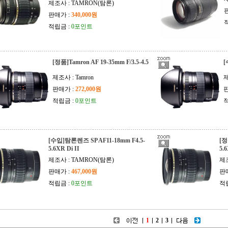
제조사 : TAMRON(탐론)
판매가 :
340,000원
적립금 :
0포인트
[정품]Tamron AF 19-35mm F/3.5-4.5
[
제조사 : Tamron
제
판매가 :
272,000원
판
적립금 :
0포인트
적
[수입]탐론렌즈 SP AF11-18mm F4.5-
[정
5.6XR Di II
5.6
제조사 : TAMRON(탐론)
제조
판매가 :
467,000원
판
적립금 :
0포인트
적
1
2
3