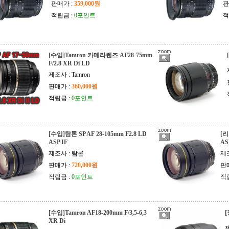
판매가 :
359,000원
판
적립금 :
0포인트
적
[수입]Tamron 카메라렌즈 AF28-75mm
F/2.8 XR Di LD
제조사 : Tamron
판매가 :
360,000원
적립금 :
0포인트
[수입]탐론 SP AF 28-105mm F2.8 LD
[리
ASP IF
AS
제조사 : 탐론
제
판매가 :
720,000원
판
적립금 :
0포인트
적
[수입]Tamron AF18-200mm F/3,5-6,3
[
XR Di