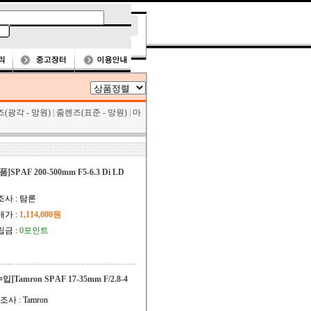
(광각 - 망원)
|
줌렌즈(표준 - 망원)
|
마
품]SP AF 200-500mm F5-6.3 Di LD
조사 : 탐론
매가 :
1,114,000원
립금 :
0포인트
수입]Tamron SP AF 17-35mm F/2.8-4
조사 : Tamron