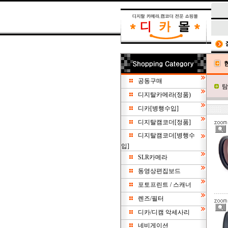
공동구매
탐
디지탈카메라(정품)
디카[병행수입]
디지탈캠코더[정품]
디지탈캠코더[병행수
입]
SLR카메라
동영상편집보드
포토프린트 / 스캐너
렌즈/필터
디카/디캠 악세사리
네비게이션