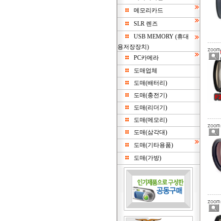
메모리카드
SLR 렌즈
USB MEMORY (휴대
용저장장치)
PC카메라
도매업체
도매(배터리)
도매(충전기)
도매(리더기)
도매(메모리)
도매(삼각대)
도매(기타용품)
도매(가방)