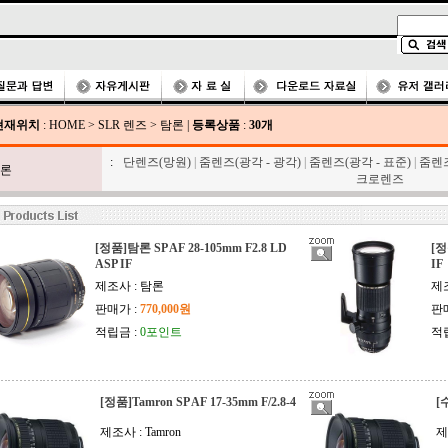
현재위치
:
HOME
>
SLR 렌즈
>
탐론
|
등록상품
:
30개
:
단렌즈(망원)
|
줌렌즈(광각 - 광각)
|
줌렌즈(광각 - 표준)
|
줌렌즈
론
크로렌즈
[정품]탐론 SP AF 28-105mm F2.8 LD
[정
ASP IF
IF
제조사 : 탐론
제
판매가 :
770,000원
판
적립금 :
0포인트
적
[정품]Tamron SP AF 17-35mm F/2.8-4
[
제조사 : Tamron
제