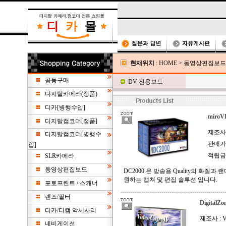
현재위치
:
HOME
>
동영상편집보드
공동구매
DV 전용보드
디지탈카메라(정품)
디카[병행수입]
miroV
디지탈캠코더[정품]
제조사 :
디지탈캠코더[병행수
판매가 
입]
적립금 
SLR카메라
동영상편집보드
DC2000 은 방송용 Quality의 화질과
원하는 캡쳐 및 편집 솔루션 입니다.
포토프린트 / 스캐너
렌즈/필터
DigitalZ
디카/디캠 악세사리
제조사 : Vi
네비게이션