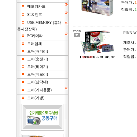
판매가 :
1
메모리카드
적립금 :
SLR 렌즈
USB MEMORY (휴대
용저장장치)
PINNA
PC카메라
제조사 :
도매업체
판매가 :
도매(배터리)
적립금 :
도매(충전기)
도매(리더기)
도매(메모리)
도매(삼각대)
도매(기타용품)
도매(가방)