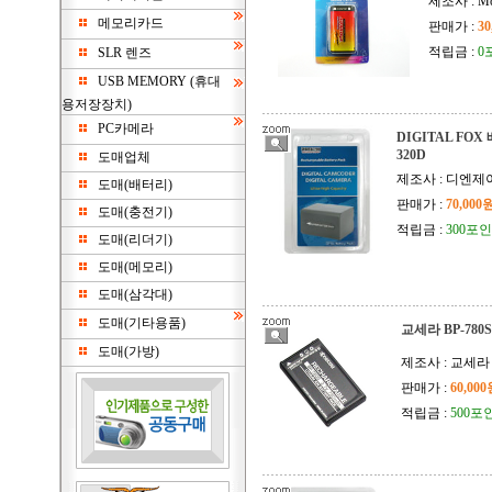
제조사 : Mo
메모리카드
판매가 :
30
적립금 :
0
SLR 렌즈
USB MEMORY (휴대
용저장장치)
PC카메라
DIGITAL FO
320D
도매업체
제조사 : 디엔
도매(배터리)
판매가 :
70,000
도매(충전기)
적립금 :
300포
도매(리더기)
도매(메모리)
도매(삼각대)
도매(기타용품)
교세라 BP-780
도매(가방)
제조사 : 교세라
판매가 :
60,00
적립금 :
500포