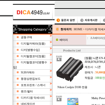
현재위치
:
HOME
>
디카/디캠 악세
공동구매
:
AA배터리(
배터리
디지탈카메라(정품)
디카[병행수입]
디지탈캠코더[정품]
[정품] 니콘 EN-
/D50,D70,D70S,
디지탈캠코더[병행수
제조사 : 니콘
입]
SLR카메라
판매가 :
59,000
적립금 :
100포
동영상편집보드
포토프린트 / 스캐너
Nikon Coolpix D100 전용
렌즈/필터
디카/디캠 악세사리
Moby Pow
네비게이션