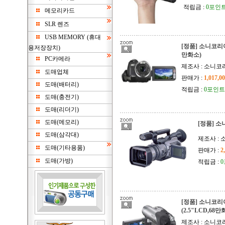
적립금 :
0포인
메모리카드
SLR 렌즈
USB MEMORY (휴대
[정품] 소니코리아 
용저장장치)
만화소)
PC카메라
제조사 : 소니코리
도매업체
판매가 :
1,017,0
도매(배터리)
적립금 :
0포인트
도매(충전기)
도매(리더기)
도매(메모리)
[정품] 소니
도매(삼각대)
제조사 :
도매(기타용품)
판매가 :
2
도매(가방)
적립금 :
[정품] 소니코리아
(2.5"LCD,68
제조사 : 소니코리