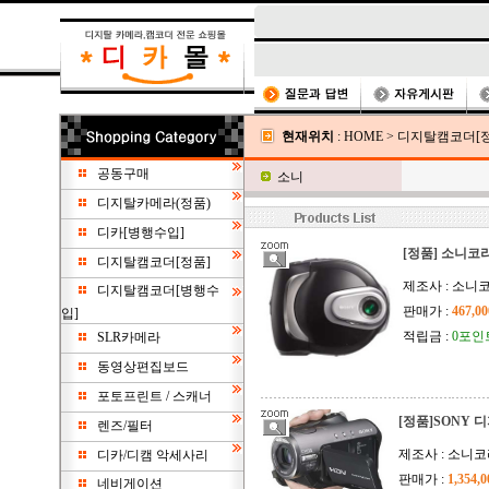
현재위치
:
HOME
>
디지탈캠코더[정
공동구매
소니
디지탈카메라(정품)
디카[병행수입]
[정품] 소니코리
디지탈캠코더[정품]
제조사 : 소니코
디지탈캠코더[병행수
판매가 :
467,0
입]
적립금 :
0포인
SLR카메라
동영상편집보드
포토프린트 / 스캐너
[정품]SONY 
렌즈/필터
제조사 : 소니
디카/디캠 악세사리
판매가 :
1,354,
네비게이션