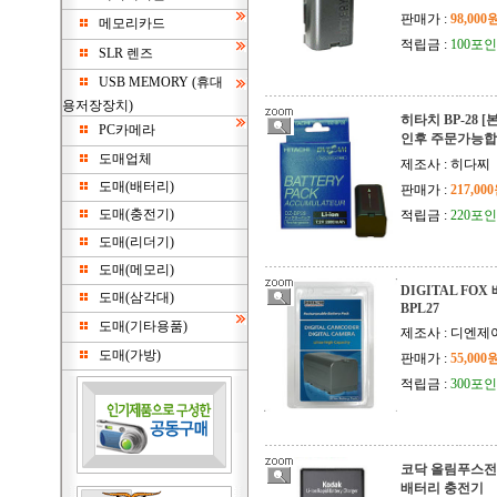
판매가 :
98,000
메모리카드
적립금 :
100포
SLR 렌즈
USB MEMORY (휴대
용저장장치)
히타치 BP-28 
PC카메라
인후 주문가능합
도매업체
제조사 : 히다찌
도매(배터리)
판매가 :
217,00
도매(충전기)
적립금 :
220포
도매(리더기)
도매(메모리)
DIGITAL FOX
도매(삼각대)
BPL27
도매(기타용품)
제조사 : 디엔
도매(가방)
판매가 :
55,000
적립금 :
300포
코닥 올림푸스전용 K
배터리 충전기