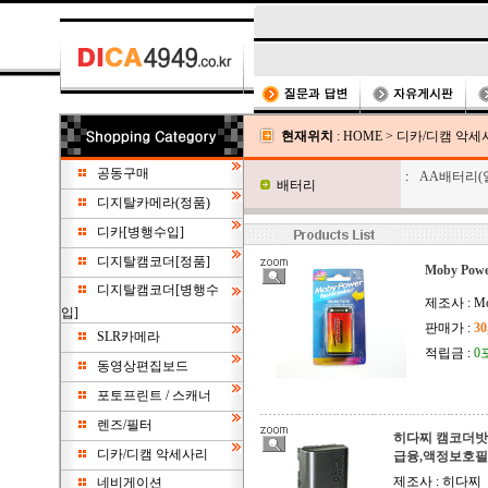
현재위치
:
HOME
>
디카/디캠 악세
공동구매
:
AA배터리(
배터리
디지탈카메라(정품)
디카[병행수입]
디지탈캠코더[정품]
Moby Pow
디지탈캠코더[병행수
제조사 : Mo
입]
판매가 :
30
SLR카메라
적립금 :
0
동영상편집보드
포토프린트 / 스캐너
렌즈/필터
히다찌 캠코더밧데
디카/디캠 악세사리
급융,액정보호
제조사 : 히다찌
네비게이션