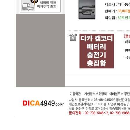
제조사 : 다나통
판매가 :
38,000
적립금 :
30포인
[품
배
판매
적립