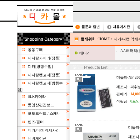
현재위치
:
HOME
>
디카/디캠 악세
공동구매
:
AA배터리(
배터리
디지탈카메라(정품)
디카[병행수입]
디지탈캠코더[정품]
미놀타 NP-2
디지탈캠코더[병행수
제조사 : 파워
입]
판매가 :
14,0
SLR카메라
적립금 :
0포
동영상편집보드
포토프린트 / 스캐너
렌즈/필터
미놀타 
디카/디캠 악세사리
제조사 
네비게이션