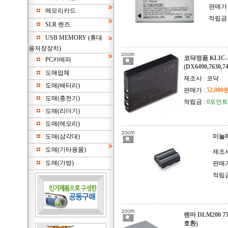
판매가 
메모리카드
적립금 
SLR 렌즈
USB MEMORY (휴대
용저장장치)
코닥정품 KLIC-5
PC카메라
(DX6490,7630,7
도매업체
제조사 : 코닥
도매(배터리)
판매가 :
52,000
도매(충전기)
적립금 :
0포인트
도매(리더기)
도매(메모리)
도매(삼각대)
미놀타
도매(기타용품)
제조사
도매(가방)
판매가
적립금
렌마 DLM200 7
호환)