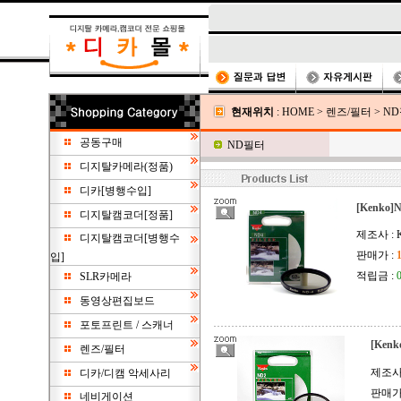
현재위치
:
HOME
>
렌즈/필터
>
N
공동구매
ND필터
디지탈카메라(정품)
디카[병행수입]
[Kenko
디지탈캠코더[정품]
제조사 : K
디지탈캠코더[병행수
판매가 :
입]
적립금 :
SLR카메라
동영상편집보드
포토프린트 / 스캐너
[Kenk
렌즈/필터
제조사 
디카/디캠 악세사리
판매가
네비게이션