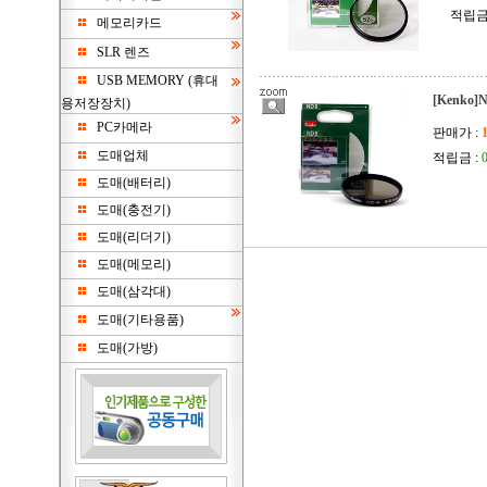
적립금
메모리카드
SLR 렌즈
USB MEMORY (휴대
[Kenko
용저장장치)
PC카메라
판매가 :
도매업체
적립금 :
도매(배터리)
도매(충전기)
도매(리더기)
도매(메모리)
도매(삼각대)
도매(기타용품)
도매(가방)