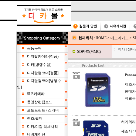
현재위치
:
HOME
>
메모리카드
>
S
공동구매
:
렉사
|
샌디
SD카드(MMC)
디지탈카메라(정품)
디카[병행수입]
디지탈캠코더[정품]
Panaso
디지탈캠코더[병행수
제조사
입]
판매가 
SLR카메라
적립금 
동영상편집보드
포토프린트 / 스캐너
렌즈/필터
하기와라 H
디카/디캠 악세사리
제조사 :
네비게이션