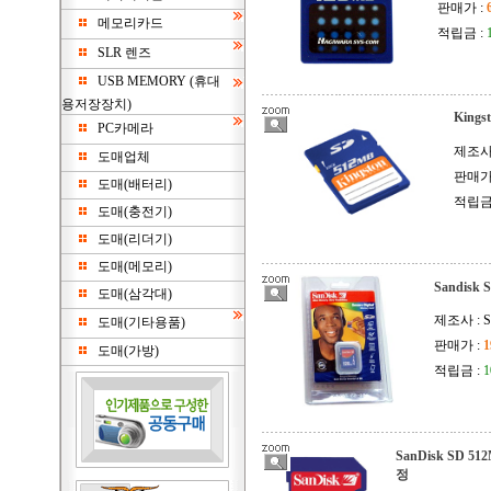
판매가 :
메모리카드
적립금 :
SLR 렌즈
USB MEMORY (휴대
용저장장치)
Kings
PC카메라
제조사 :
도매업체
판매가
도매(배터리)
적립금
도매(충전기)
도매(리더기)
도매(메모리)
Sandisk
도매(삼각대)
제조사 : Sa
도매(기타용품)
판매가 :
1
도매(가방)
적립금 :
SanDisk SD 
정