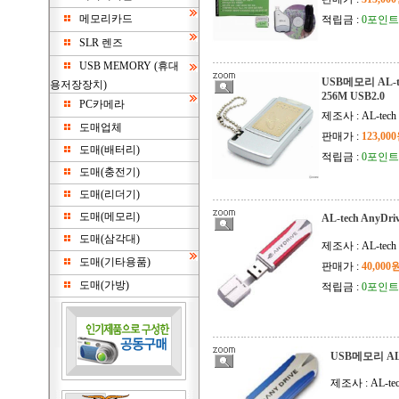
메모리카드
적립금 :
0포인트
SLR 렌즈
USB MEMORY (휴대
USB메모리 AL-tec
용저장장치)
256M USB2.0
PC카메라
제조사 : AL-tech
도매업체
판매가 :
123,00
도매(배터리)
적립금 :
0포인트
도매(충전기)
도매(리더기)
도매(메모리)
AL-tech AnyDri
도매(삼각대)
제조사 : AL-tech
도매(기타용품)
판매가 :
40,000
도매(가방)
적립금 :
0포인트
USB메모리 AL-t
제조사 : AL-te