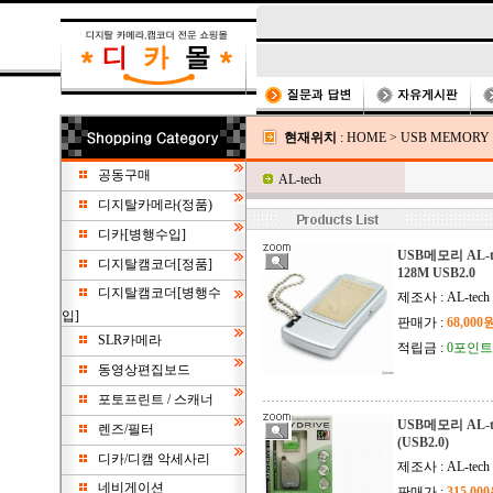
현재위치
:
HOME
>
USB MEMOR
공동구매
AL-tech
디지탈카메라(정품)
디카[병행수입]
USB메모리 AL-tec
디지탈캠코더[정품]
128M USB2.0
디지탈캠코더[병행수
제조사 : AL-tech
입]
판매가 :
68,000
SLR카메라
적립금 :
0포인트
동영상편집보드
포토프린트 / 스캐너
USB메모리 AL-tec
렌즈/필터
(USB2.0)
디카/디캠 악세사리
제조사 : AL-tech
네비게이션
판매가 :
315,00