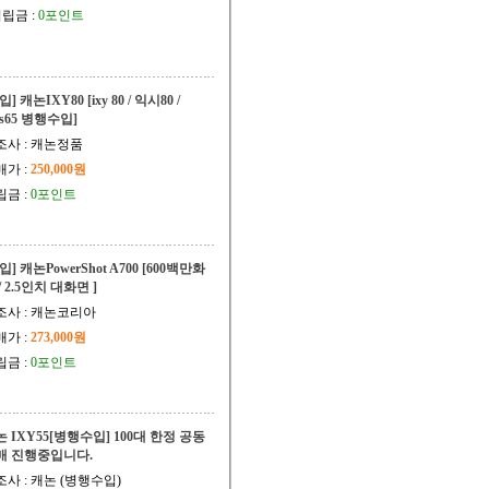
립금 :
0포인트
입] 캐논IXY80 [ixy 80 / 익시80 /
us65 병행수입]
조사 : 캐논정품
매가 :
250,000원
립금 :
0포인트
입] 캐논PowerShot A700 [600백만화
/ 2.5인치 대화면 ]
조사 : 캐논코리아
매가 :
273,000원
립금 :
0포인트
 IXY55[병행수입] 100대 한정 공동
매 진행중입니다.
조사 : 캐논 (병행수입)