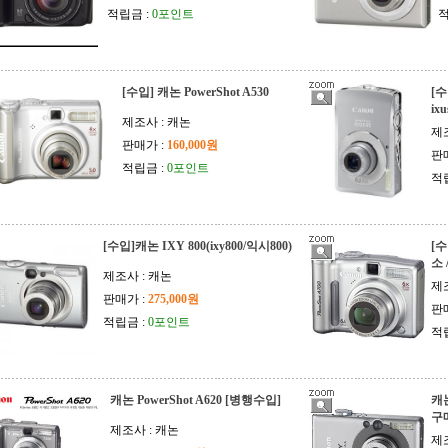
적립금 :
0포인트
적
[수입] 캐논 PowerShot A530
[수
ix
제조사 : 캐논
제
판매가 :
160,000원
판
적립금 :
0포인트
적
[수입]캐논 IXY 800(ixy800/익시800)
[수
소 
제조사 : 캐논
제
판매가 :
275,000원
판
적립금 :
0포인트
적
캐논 PowerShot A620 [병행수입]
캐논
구
제조사 : 캐논
제