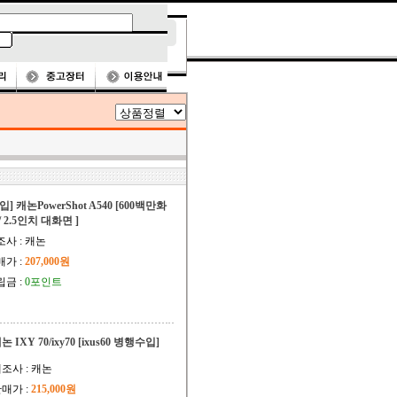
입] 캐논PowerShot A540 [600백만화
/ 2.5인치 대화면 ]
조사 : 캐논
매가 :
207,000원
립금 :
0포인트
논 IXY 70/ixy70 [ixus60 병행수입]
조사 : 캐논
매가 :
215,000원