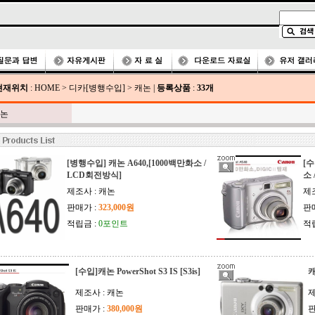
현재위치
:
HOME
>
디카[병행수입]
>
캐논
|
등록상품
:
33개
논
[병행수입] 캐논 A640,[1000백만화소 /
[수
LCD회전방식]
소 
제조사 : 캐논
제
판매가 :
323,000원
판
적립금 :
0포인트
적
[수입]캐논 PowerShot S3 IS [S3is]
캐
제조사 : 캐논
제
판매가 :
380,000원
판