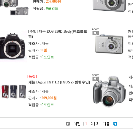
판매가 :
257,000원
판
적립금 :
0포인트
적
[수입] 캐논 EOS 350D Body(렌즈불포
캐
함)
동
제조사 : 캐논
제
판매가 :
0원
판
적립금 :
0포인트
적
[품절]
캐논
캐논 Digital IXY L2 [IXUS i5 병행수입]
제
제조사 : 캐논
판
판매가 :
209,000원
적
적립금 :
0포인트
1
2
3