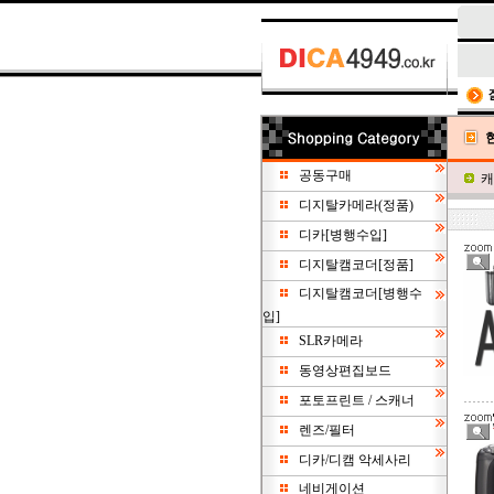
공동구매
캐
디지탈카메라(정품)
디카[병행수입]
디지탈캠코더[정품]
디지탈캠코더[병행수
입]
SLR카메라
동영상편집보드
포토프린트 / 스캐너
렌즈/필터
디카/디캠 악세사리
네비게이션