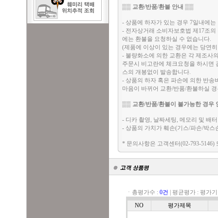
▒▒
교환/반품/환불 안내
▒▒
- 상품에 하자가 있는 경우 7일내에는 
- 전자상거래 소비자보호법 제17조의
에는 환불을 요청하실 수 없습니다.
(제품에 이상이 있는 경우에는 당연히
- 불량화소에 의한 교환은 각 제조사
주문시 비고란에 체크요청을 하시면 검
스의 개봉없이 발송합니다.
- 상품의 하자 혹은 파손에 의한 반
마음이 바뀌어 교환/반품/환불하실 
▒▒
교환/반품/환불이 불가능한 경우 
- 디카 촬영, 날짜세팅, 메모리 및 
- 상품의 가치가 훼손(기스/파손/박스
* 문의사항은 고객센터(02-793-5146)
ㆍ총평가수 :
0건
|
평균평가 :
평가기
NO
평가제목