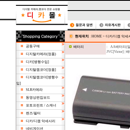
현재위치
:
HOME
>
디카/디캠 악세
공동구매
배터리
:
AA배터리(
JVC[Victor]
|
배
디지탈카메라(정품)
디카[병행수입]
디지탈캠코더[정품]
디지탈캠코더[병행수
입]
SLR카메라
동영상편집보드
포토프린트 / 스캐너
렌즈/필터
디카/디캠 악세사리
네비게이션