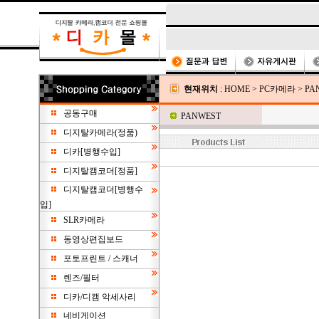
현재위치
:
HOME
>
PC카메라
>
PA
공동구매
PANWEST
디지탈카메라(정품)
디카[병행수입]
디지탈캠코더[정품]
디지탈캠코더[병행수
입]
SLR카메라
동영상편집보드
포토프린트 / 스캐너
렌즈/필터
디카/디캠 악세사리
네비게이션