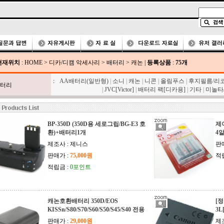
현재위치
:
HOME
>
디카/디캠 악세사리
>
배터리
>
캐논
|
등록상품
:
75개
:
AA배터리(일반형)
|
소니
|
캐논
|
니콘
|
올림푸스
|
후지필름/리
터리
|
JVC[Victor]
|
배터리 팩[디카용]
|
기타
|
미놀타
BP-350D (350D용 세로그립/BG-E3 호
제
환)+배터리1개
4알
제조사 : 제니스
판
판매가 :
75,000원
적
적립금 :
0포인트
캐논호환배터리 350D/EOS
[정
KISSn/S80/S70/S60/S50/S45/S40 전용
3L[
판매가 :
29,000원
제조