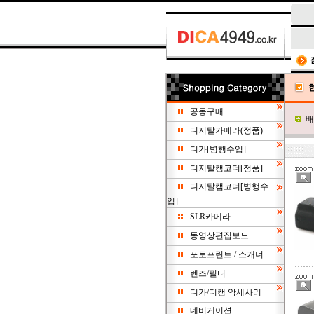
공동구매
배
디지탈카메라(정품)
디카[병행수입]
디지탈캠코더[정품]
디지탈캠코더[병행수
입]
SLR카메라
동영상편집보드
포토프린트 / 스캐너
렌즈/필터
디카/디캠 악세사리
네비게이션