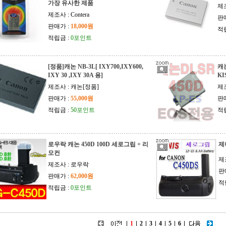
가장 유사한 제품
제
제조사 : Contera
판
판매가 :
18,000원
적
적립금 :
0포인트
[정품]캐논 NB-3L[ IXY700,IXY600,
캐논
IXY 30 ,IXY 30A 용]
KI
제조사 : 캐논[정품]
제조
판매가 :
55,000원
판
적립금 :
50포인트
적
로우락 캐논 450D 100D 세로그립 + 리
제
모컨
제
제조사 : 로우락
판
판매가 :
62,000원
적
적립금 :
0포인트
1
2
3
4
5
6