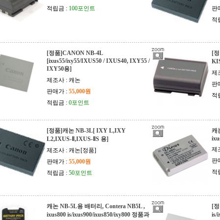
적립금 :
100포인트
판
적
[정품]CANON NB-4L
[정
[ixus55/ixy55/IXUS50 / IXUS40, IXY55 /
KI
IXY50용]
제조
제조사 : 캐논
판
판매가 :
55,000원
적
적립금 :
0포인트
[정품]캐논 NB-3L[ IXY L,IXY
캐논
ixu
L2,IXUS-Ⅱ,IXUS-ⅡS 용]
제조
제조사 : 캐논[정품]
판
판매가 :
55,000원
적
적립금 :
50포인트
캐논 NB-5L용 배터리, Contera NB5L ,
[정
ixus800 is/ixus900/ixus850/ixy800 정품과
is/