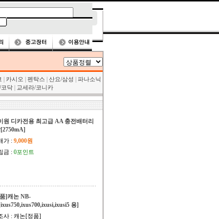
코
|
카시오
|
펜탁스
|
산요/삼성
|
파나소닉
/코닥
|
교세라/코니카
이원 디카전용 최고급 AA 충전배터리
[2750mA]
매가 :
9,000원
립금 :
0포인트
품]캐논 NB-
ixus750,ixus700,ixusi,ixusi5 용]
사 : 캐논[정품]