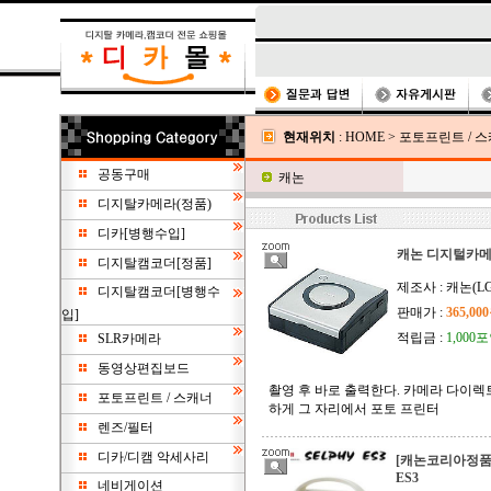
현재위치
:
HOME
>
포토프린트 / 
공동구매
캐논
디지탈카메라(정품)
디카[병행수입]
캐논 디지털카메라
디지탈캠코더[정품]
제조사 : 캐논(L
디지탈캠코더[병행수
판매가 :
365,00
입]
적립금 :
1,000
SLR카메라
동영상편집보드
촬영 후 바로 출력한다. 카메라 다이렉
포토프린트 / 스캐너
하게 그 자리에서 포토 프린터
렌즈/필터
디카/디캠 악세사리
[캐논코리아정품]
ES3
네비게이션