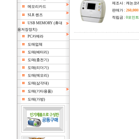
제조사 : 캐논코
메모리카드
판매가 :
260,00
SLR 렌즈
적립금 :
0포인트
USB MEMORY (휴대
용저장장치)
PC카메라
도매업체
도매(배터리)
도매(충전기)
도매(리더기)
도매(메모리)
도매(삼각대)
도매(기타용품)
도매(가방)