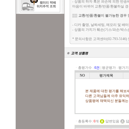
- 상품의 하자 혹은 파손에 의한 반
마음이 바뀌어 교환/반품/환불하실 
▒▒
교환/반품/환불이 불가능한 경우 
- 디카 촬영, 날짜세팅, 메모리 및 
- 상품의 가치가 훼손(기스/파손/박스
* 문의사항은 고객센터(02-793-5146)
ㆍ총평가수 :
0건
|
평균평가 :
평가기
NO
평가제목
본 제품에 대한 평가를 해보세
다른 고객님들께 아주 유익하
상품평에 채택되신 분들께는
ㆍ총등록수:
0
개
답변있음
답