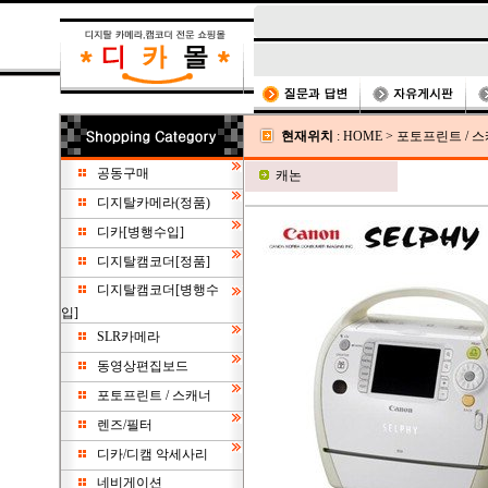
현재위치
:
HOME
>
포토프린트 / 
공동구매
캐논
디지탈카메라(정품)
디카[병행수입]
디지탈캠코더[정품]
디지탈캠코더[병행수
입]
SLR카메라
동영상편집보드
포토프린트 / 스캐너
렌즈/필터
디카/디캠 악세사리
네비게이션