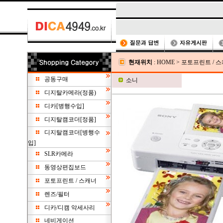
현재위치
:
HOME
>
포토프린트 / 
공동구매
소니
디지탈카메라(정품)
디카[병행수입]
디지탈캠코더[정품]
디지탈캠코더[병행수
입]
SLR카메라
동영상편집보드
포토프린트 / 스캐너
렌즈/필터
디카/디캠 악세사리
네비게이션