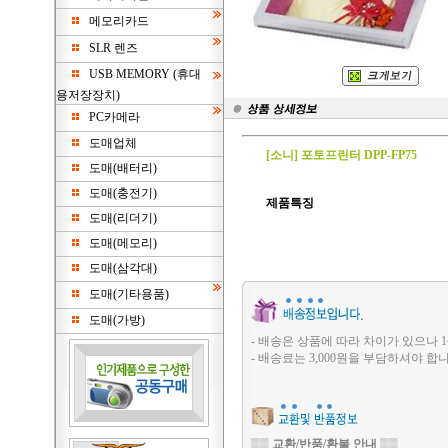
메모리카드
SLR 렌즈
USB MEMORY (휴대
용저장장치)
PC카메라
도매업체
[소니] 포토프린터 DPP-FP75
도매(배터리)
도매(충전기)
제품특징
도매(리더기)
도매(메모리)
도매(삼각대)
도매(기타용품)
도매(가방)
- 배송은 상품에 따라 차이가 있으나 1
- 배송료는 3,000원을 부담하셔야 합니
▒▒
교환/반품/환불 안내
▒▒