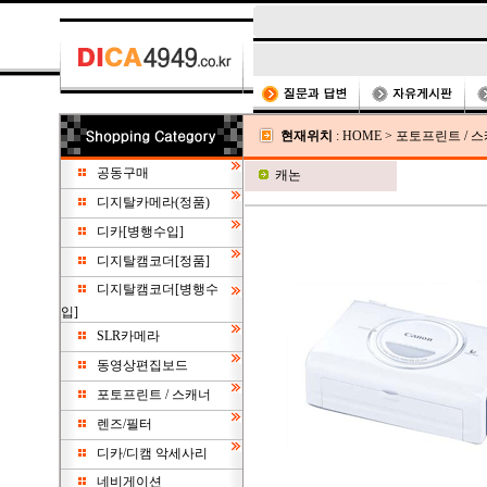
현재위치
:
HOME
>
포토프린트 / 
공동구매
캐논
디지탈카메라(정품)
디카[병행수입]
디지탈캠코더[정품]
디지탈캠코더[병행수
입]
SLR카메라
동영상편집보드
포토프린트 / 스캐너
렌즈/필터
디카/디캠 악세사리
네비게이션