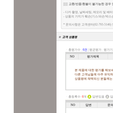
▒▒
교환/반품/환불이 불가능한 경우 
- 디카 촬영, 날짜세팅, 메모리 및 
- 상품의 가치가 훼손(기스/파손/박스
* 문의사항은 고객센터(02-793-5146)
ㆍ총평가수 :
0건
|
평균평가 :
평가기
NO
평가제목
본 제품에 대한 평가를 해보세
다른 고객님들께 아주 유익하
상품평에 채택되신 분들께는
ㆍ총등록수:
0
개
답변있음
답
NO
답변
문