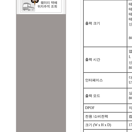
테
테
테
테
출력 크기
신
8
엽
L
출력 시간
신
8
다
인터페이스
U
싱
출력 모드
8
DPOF
전원 /소비전력
컴
크기 (W x H x D)
17