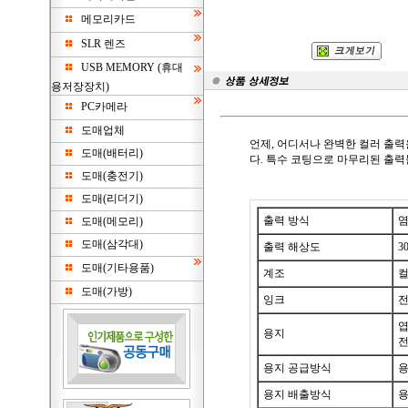
메모리카드
SLR 렌즈
USB MEMORY (휴대
용저장장치)
PC카메라
도매업체
언제, 어디서나 완벽한 컬러 출
도매(배터리)
다. 특수 코팅으로 마무리된 출
도매(충전기)
도매(리더기)
출력 방식
염
도매(메모리)
도매(삼각대)
출력 해상도
3
도매(기타용품)
계조
컬
도매(가방)
잉크
전
엽
용지
용지 공급방식
용
용지 배출방식
용