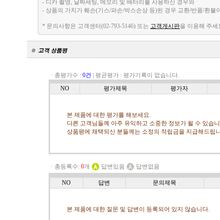
- 디카 촬영, 날짜세팅, 메모리 및 배터리를 사용하신 경우와
- 상품의 가치가 훼손(기스/파손/박스손상 등)된 경우 교환/반품/환불
* 문의사항은 고객센터(02-793-5146) 또는
고객게시판
을 이용해 주세요
ㆍ총평가수 :
0건
|
평균평가 :
평가기록이 없습니다.
NO
평가제목
평가자
본 제품에 대한 평가를 해보세요.
다른 고객님들께 아주 유익하고 소중한 정보가 될 수 있습니
상품평에 채택되신 분들께는 소정의 적립금을 지급해드립니
ㆍ총등록수:
0
개
답변있음
답변없음
NO
답변
문의제목
본 제품에 대한 질문 및 답변이 등록되어 있지 않습니다.