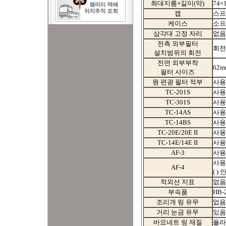
최대지름×길이(약)
74×
캡
스프
케이스
소프
삼각대 고정 자리
없음
전측 외부필터
회전
설치범위의 회전
전면 외부부착
62mm
필터 사이즈
원 편광 필터 적부
사용
TC-201S
사용
TC-301S
사용
TC-14AS
사용
TC-14BS
사용
TC-20E/20E II
사용
TC-14E/14E II
사용
AF-3
사용 
사용 
AF-4
( )
적외선 지표
없음
부속품
HB-
조리개 링 유무
없음
거리 눈금 유무
있음
바요네트 링 재질
플라