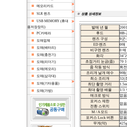
메모리카드
SLR 렌즈
USB MEMORY (휴대
용저장장치)
발매 년 월
2001
후드
HB-
PC카메라
렌즈 구성
9군-
도매업체
ED 렌즈
0매
도매(배터리)
비구면 렌즈
0 매
도매(충전기)
화각
34˚2
초점거리 눈금(줌)
70·1
도매(리더기)
줌 작동 방식
회전
도매(메모리)
조리개 날개 매수
9매
도매(삼각대)
최소 조리개
32(
도매(기타용품)
최단 촬영 거리
1.5
최대 촬영 배율
1/3. 
도매(가방)
매크로 방식
없음
포커스 제한
없음
전환 스위치
M / A 모드
없음
포커스 Lock 버튼
없음
무게(약)
425