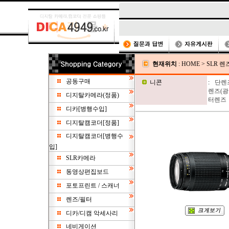
현재위치
:
HOME
>
SLR 렌
공동구매
니콘
:
단렌
렌즈(광각
디지탈카메라(정품)
터렌즈
디카[병행수입]
디지탈캠코더[정품]
디지탈캠코더[병행수
입]
SLR카메라
동영상편집보드
포토프린트 / 스캐너
렌즈/필터
디카/디캠 악세사리
네비게이션