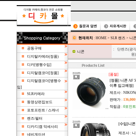
현재위치
:
HOME
>
SLR 렌즈
>
니
공동구매
:
단렌즈(광각
니콘
원)
디지탈카메라(정품)
디카[병행수입]
디지탈캠코더[정품]
[품절]
[정품] 니콘 AF 5
디지탈캠코더[병행수
이후 입고예정]
입]
제조사 : NIKON
SLR카메라
판매가 :
136,00
동영상편집보드
적립금 :
0포인트
포토프린트 / 스캐너
렌즈/필터
[수입]니콘 A
디카/디캠 악세사리
제조사 : 
네비게이션