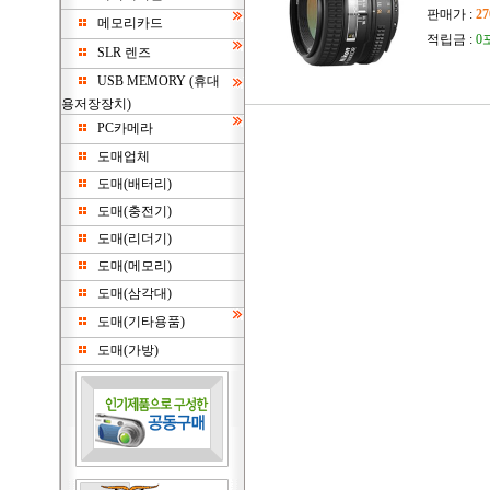
판매가 :
27
메모리카드
적립금 :
0
SLR 렌즈
USB MEMORY (휴대
용저장장치)
PC카메라
도매업체
도매(배터리)
도매(충전기)
도매(리더기)
도매(메모리)
도매(삼각대)
도매(기타용품)
도매(가방)