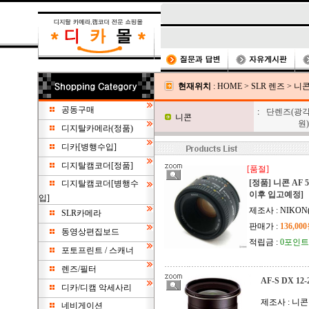
현재위치
:
HOME
>
SLR 렌즈
>
니
공동구매
:
단렌즈(광각
니콘
원)
디지탈카메라(정품)
디카[병행수입]
디지탈캠코더[정품]
[품절]
[정품] 니콘 AF 5
디지탈캠코더[병행수
이후 입고예정]
입]
제조사 : NIKON
SLR카메라
판매가 :
136,00
동영상편집보드
적립금 :
0포인트
포토프린트 / 스캐너
렌즈/필터
AF-S DX 12-
디카/디캠 악세사리
제조사 : 니콘
네비게이션