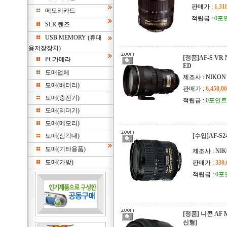
판매가 :
1,31
메모리카드
적립금 :
0포
SLR 렌즈
USB MEMORY (휴대
용저장장치)
[정품]AF-S VR N
PC카메라
ED
도매업체
제조사 : NIKON
도매(배터리)
판매가 :
6,450,0
도매(충전기)
적립금 :
0포인트
도매(리더기)
도매(메모리)
도매(삼각대)
[수입]AF-S24
도매(기타용품)
제조사 : NI
도매(가방)
판매가 :
330
적립금 :
0포
[정품] 니콘 AF Mi
신형]