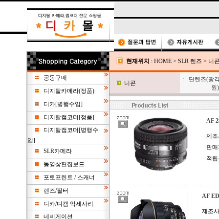
현재위치
:
HOME
>
SLR 렌즈
>
니
공동구매
:
단렌즈(광각
니콘
원)
디지탈카메라(정품)
디카[병행수입]
디지탈캠코더[정품]
AF 2
디지탈캠코더[병행수
제조사
입]
판매
SLR카메라
적립
동영상편집보드
포토프린트 / 스캐너
렌즈/필터
AF ED
디카/디캠 악세사리
제조사 
네비게이션