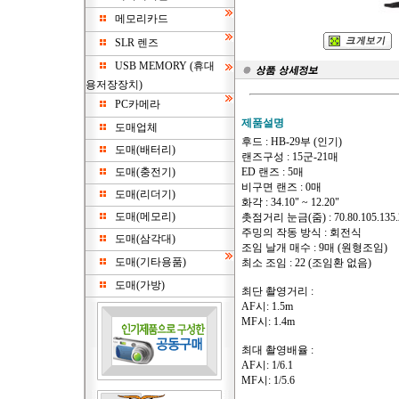
메모리카드
SLR 렌즈
USB MEMORY (휴대
용저장장치)
PC카메라
제품설명
도매업체
후드 : HB-29부 (인기)
도매(배터리)
랜즈구성 : 15군-21매
도매(충전기)
ED 랜즈 : 5매
비구면 랜즈 : 0매
도매(리더기)
화각 : 34.10" ~ 12.20"
도매(메모리)
촛점거리 눈금(줌) : 70.80.105.135.
주밍의 작동 방식 : 회전식
도매(삼각대)
조임 날개 매수 : 9매 (원형조임)
도매(기타용품)
최소 조임 : 22 (조임환 없음)
도매(가방)
최단 촬영거리 :
AF시: 1.5m
MF시: 1.4m
최대 촬영배율 :
AF시: 1/6.1
MF시: 1/5.6