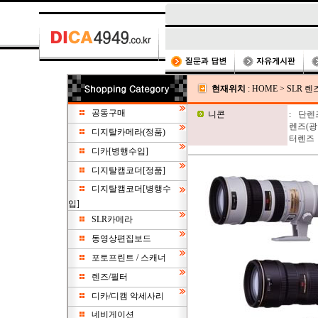
현재위치
:
HOME
>
SLR 렌
공동구매
니콘
:
단렌
렌즈(광각
디지탈카메라(정품)
터렌즈
디카[병행수입]
디지탈캠코더[정품]
디지탈캠코더[병행수
입]
SLR카메라
동영상편집보드
포토프린트 / 스캐너
렌즈/필터
디카/디캠 악세사리
네비게이션