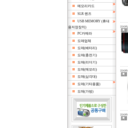
메모리카드
SLR 렌즈
USB MEMORY (휴대
용저장장치)
PC카메라
도매업체
도매(배터리)
도매(충전기)
도매(리더기)
도매(메모리)
도매(삼각대)
도매(기타용품)
도매(가방)