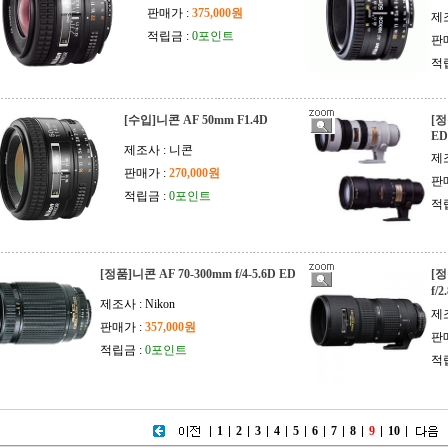
판매가 :
375,000원
제
적립금 :
0포인트
판
적
[수입]니콘 AF 50mm F1.4D
[정
ED
제조사 : 니콘
제
판매가 :
270,000원
판
적립금 :
0포인트
적
[정품]니콘 AF 70-300mm f/4-5.6D ED
[정
f/
제조사 : Nikon
제
판매가 :
357,000원
판
적립금 :
0포인트
적
1
2
3
4
5
6
7
8
9
10