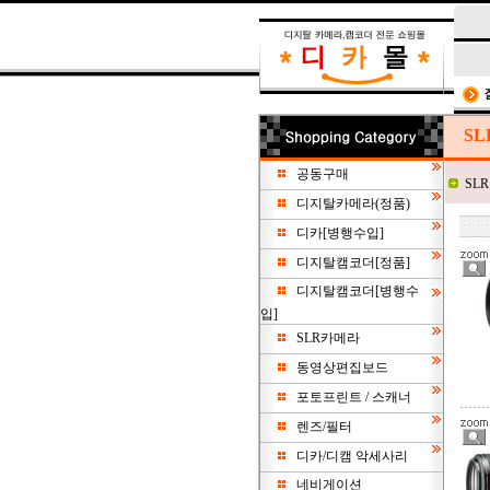
SL
공동구매
SL
디지탈카메라(정품)
디카[병행수입]
디지탈캠코더[정품]
디지탈캠코더[병행수
입]
SLR카메라
동영상편집보드
포토프린트 / 스캐너
렌즈/필터
디카/디캠 악세사리
네비게이션