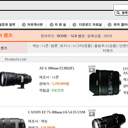
R 렌즈
ㆍ현재위치
:
HOME
>
SLR 렌즈
|
등록상품
:
208개
:
캐논
|
니콘
|
탐론
|
토키나
|
시그마(정품)
|
올림푸스(정품)
|
단렌
R 렌즈
터렌즈
AF-S 300mm F2.8D(IF)
[시
AS
제조사 : 니콘
제조
판매가 :
5,299,000원
판
적립금 :
0포인트
적
CANON EF 75-300mm f/4-5.6 IS USM
제조사 : 캐논
판매가 :
620,000원