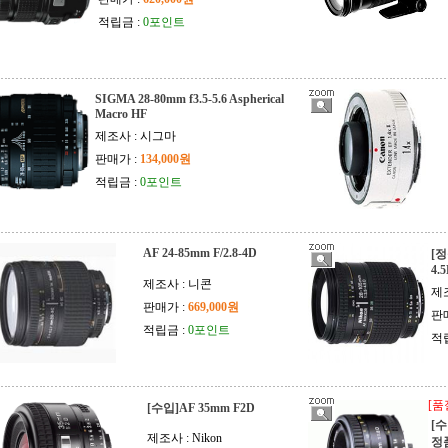
적립금 :
0포인트
SIGMA 28-80mm f3.5-5.6 Aspherical
Macro HF
제조사 : 시그마
판매가 :
134,000원
적립금 :
0포인트
AF 24-85mm F/2.8-4D
[정
4.5
제조사 : 니콘
제
판매가 :
669,000원
판
적립금 :
0포인트
적
[품
[수입]AF 35mm F2D
[수
제조사 : Nikon
정