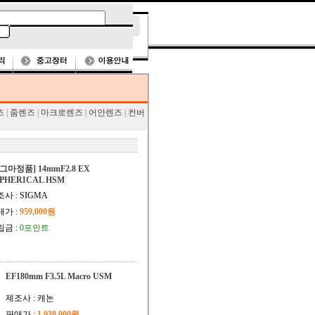
즈
|
줌렌즈
|
마크로렌즈
|
어안렌즈
|
컨버
그마정품] 14mmF2.8 EX
PHERICAL HSM
사 : SIGMA
매가 :
959,000원
립금 :
0포인트
EF180mm F3.5L Macro USM
제조사 : 캐논
판매가 :
1,938,000원