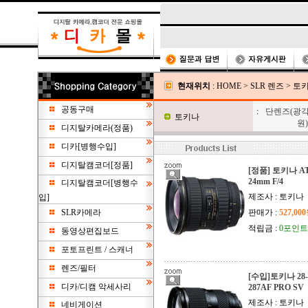
현재위치
:
HOME
>
SLR 렌즈
>
토
공동구매
:
단렌즈(광각
토키나
원)
디지탈카메라(정품)
디카[병행수입]
디지탈캠코더[정품]
[정품] 토키나 AT-
24mm F/4
디지탈캠코더[병행수
제조사 : 토키나
입]
SLR카메라
판매가 :
527,00
적립금 :
0포인트
동영상편집보드
포토프린트 / 스캐너
렌즈/필터
[수입]토키나 28-7
디카/디캠 악세사리
287AF PRO SV
제조사 : 토키나
네비게이션