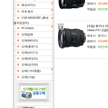
판매가 :
265,00
메모리카드
적립금 :
0포인트
SLR 렌즈
USB MEMORY (휴대
용저장장치)
[수입] 토키나 AT-
PC카메라
24mm F/4+
도매업체
제조사 : 토키나
도매(배터리)
판매가 :
459,00
도매(충전기)
적립금 :
0포인트
도매(리더기)
도매(메모리)
도매(삼각대)
도매(기타용품)
도매(가방)