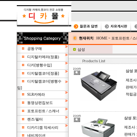
현재위치
:
HOME
>
포토프린트 / 
공동구매
삼성
디지탈카메라(정품)
디카[병행수입]
삼성 포토
디지탈캠코더[정품]
제조사 
디지탈캠코더[병행수
판매가 
입]
적립금 
SLR카메라
동영상편집보드
포토프린트 / 스캐너
삼성 포토
렌즈/필터
제조사 
디카/디캠 악세사리
판매가 
네비게이션