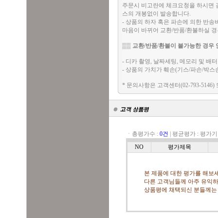
주문시 비고란에 체크요청을 하시면 검
스의 개봉없이 발송합니다.
- 상품의 하자 혹은 파손에 의한 반
마음이 바뀌어 교환/반품/환불하실 
▒▒
교환/반품/환불이 불가능한 경우 
- 디카 촬영, 날짜세팅, 메모리 및 
- 상품의 가치가 훼손(기스/파손/박스
* 문의사항은 고객센터(02-793-5146)
ㆍ총평가수 :
0건
|
평균평가 :
평가기
NO
평가제목
본 제품에 대한 평가를 해보세
다른 고객님들께 아주 유익하
상품평에 채택되신 분들께는