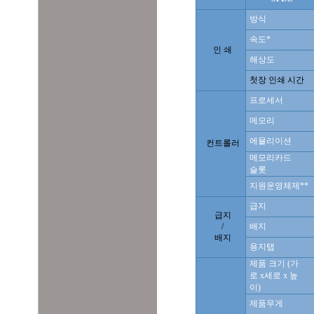
방식
속도
*
인 쇄
해상도
첫장 인쇄 시간
프로세서
메모리
에뮬리이션
컨트롤러
메모리카드
슬롯
지원운영체제
**
급지
급지
/
배지
배지
용지탭
제품 크기 (가
로 x세로 x 높
이)
제품무게