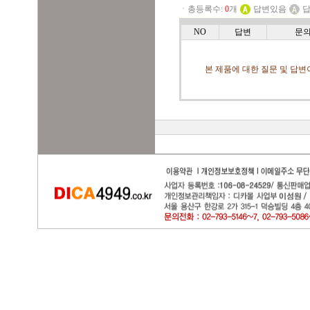
ㆍ총등록수:
0
개
답변있음
답
NO
답변
문
본 제품에 대한 질문 및 답변