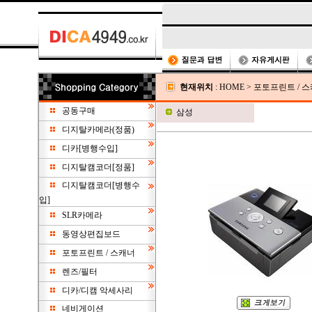
현재위치
:
HOME
>
포토프린트 / 
공동구매
삼성
디지탈카메라(정품)
디카[병행수입]
디지탈캠코더[정품]
디지탈캠코더[병행수
입]
SLR카메라
동영상편집보드
포토프린트 / 스캐너
렌즈/필터
디카/디캠 악세사리
네비게이션