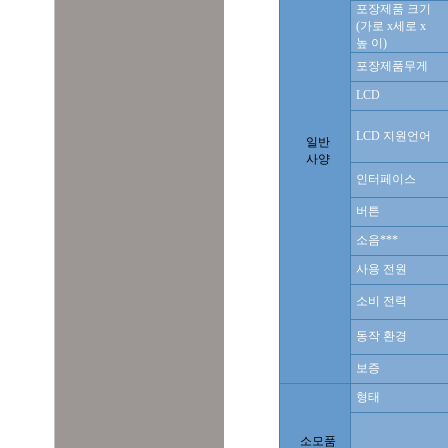
포장제품 크기
(가로 x세로 x
높 이)
포장제품무게
LCD
LCD 지원언어
일반
사양
인터페이스
버튼
소음
***
사용 전원
소비 전력
동작 환경
보증
형태
소모품