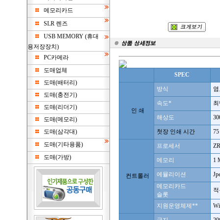
메모리카드
SLR 렌즈
USB MEMORY (휴대
용저장장치)
PC카메라
도매업체
SPEC
도매(배터리)
방식
염료
도매(충전기)
속도
*
최
도매(리더기)
인 쇄
해상도
30
도매(메모리)
도매(삼각대)
첫장 인쇄 시간
75
도매(기타용품)
프로세서
ZR
도매(가방)
메모리
1 
에뮬리이션
Jp
컨트롤러
메모리카드
적
슬롯
지원운영체제
**
Wi