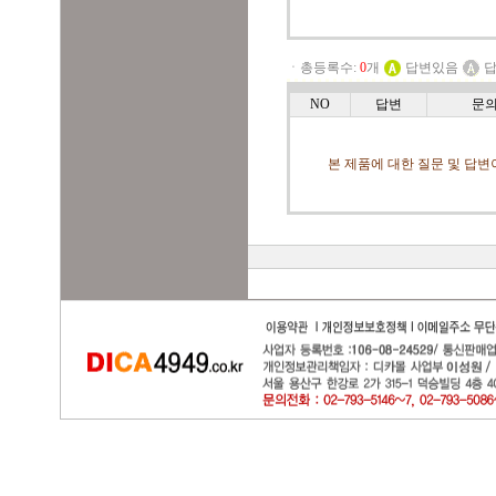
ㆍ총등록수:
0
개
답변있음
답
NO
답변
문
본 제품에 대한 질문 및 답변