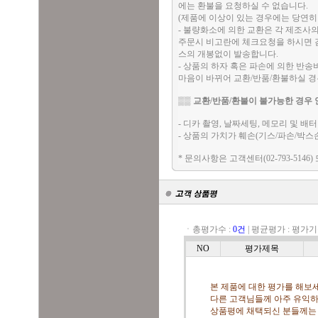
에는 환불을 요청하실 수 없습니다.
(제품에 이상이 있는 경우에는 당연히
- 불량화소에 의한 교환은 각 제조사
주문시 비고란에 체크요청을 하시면 검
스의 개봉없이 발송합니다.
- 상품의 하자 혹은 파손에 의한 반
마음이 바뀌어 교환/반품/환불하실 
▒▒
교환/반품/환불이 불가능한 경우 
- 디카 촬영, 날짜세팅, 메모리 및 
- 상품의 가치가 훼손(기스/파손/박스
* 문의사항은 고객센터(02-793-5146)
ㆍ총평가수 :
0건
|
평균평가 :
평가기
NO
평가제목
본 제품에 대한 평가를 해보세
다른 고객님들께 아주 유익하
상품평에 채택되신 분들께는