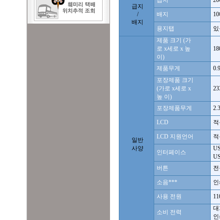
급지
2
급지
/
배지
10
배지
용지탭
있
제품 크기 (가
로 x세로 x 높
18
이)
제품무게
0.
포장제품 크기
(가로 x세로 x
23
높 이)
포장제품무게
2.
LCD
적
LCD 지원언어
적
일반
사양
U
인터페이스
US
버튼
전
소음
***
인
사용 전원
11
대
소비 전력
인