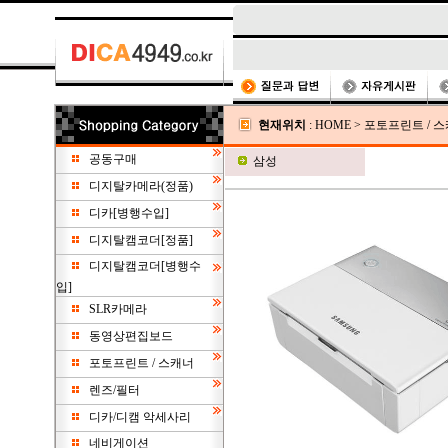
현재위치
:
HOME
>
포토프린트 / 
공동구매
삼성
디지탈카메라(정품)
디카[병행수입]
디지탈캠코더[정품]
디지탈캠코더[병행수
입]
SLR카메라
동영상편집보드
포토프린트 / 스캐너
렌즈/필터
디카/디캠 악세사리
네비게이션