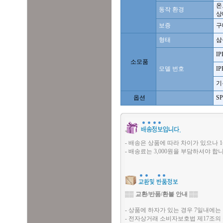
온도
동작 환경
상대
보증
구
형태
삼
IP
소모품
모델 번호
IP
기
옵션
S
- 배송은 상품에 따라 차이가 있으나 1
- 배송료는 3,000원을 부담하셔야 합니
▒▒
교환/반품/환불 안내
▒▒
- 상품에 하자가 있는 경우 7일내에는 
- 전자상거래 소비자보호법 제17조의