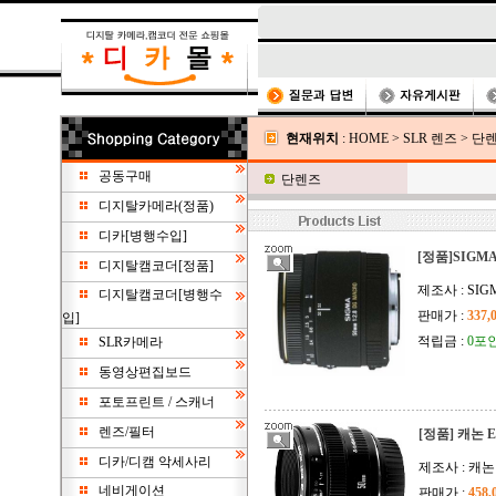
현재위치
:
HOME
>
SLR 렌즈
>
단
공동구매
단렌즈
디지탈카메라(정품)
디카[병행수입]
[정품]SIGMA 
디지탈캠코더[정품]
제조사 : SI
디지탈캠코더[병행수
판매가 :
337,
입]
적립금 :
0포
SLR카메라
동영상편집보드
포토프린트 / 스캐너
렌즈/필터
[정품] 캐논 EF
디카/디캠 악세사리
제조사 : 캐논
네비게이션
판매가 :
458