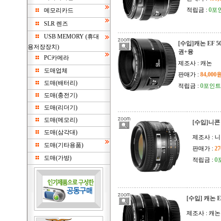
적립금 :
0포
메모리카드
SLR 렌즈
USB MEMORY (휴대
[수입]캐논 EF 50
용저장장치)
권+융
PC카메라
제조사 : 캐논
도매업체
판매가 :
84,000
도매(배터리)
적립금 :
0포인트
도매(충전기)
도매(리더기)
도매(메모리)
[수입]니콘 A
도매(삼각대)
제조사 : 
도매(기타용품)
판매가 :
27
도매(가방)
적립금 :
0
[수입] 캐논 EF
제조사 : 캐논