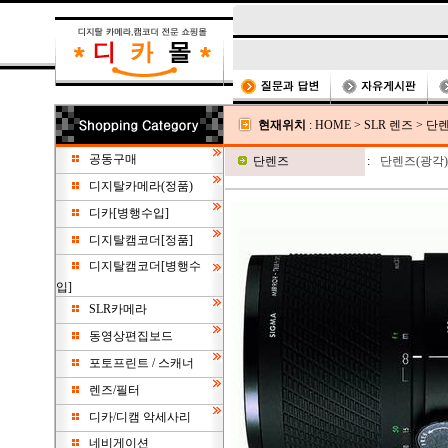
현재위치
:
HOME
>
SLR 렌즈
>
단
공동구매
단렌즈
:
단렌즈(광각)
디지탈카메라(정품)
디카[병행수입]
디지탈캠코더[정품]
디지탈캠코더[병행수
입]
SLR카메라
동영상편집보드
포토프린트 / 스캐너
렌즈/필터
디카/디캠 악세사리
네비게이션