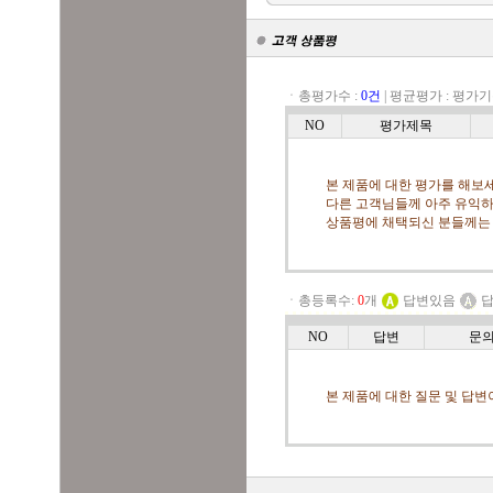
ㆍ총평가수 :
0건
|
평균평가 :
평가기
NO
평가제목
본 제품에 대한 평가를 해보세
다른 고객님들께 아주 유익하
상품평에 채택되신 분들께는
ㆍ총등록수:
0
개
답변있음
답
NO
답변
문
본 제품에 대한 질문 및 답변