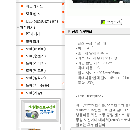
메모리카드
SLR 렌즈
USB MEMORY (휴대
용저장장치)
PC카메라
도매업체
렌즈 구성 : 4군 7매
- 화각 : 4.1˚
도매(배터리)
- 조리개 날개 매수 : -
도매(충전기)
- 최소 조리개 수치 : 8 (고정)
- 최단 촬영 거리 : 200cm
도매(리더기)
- 최대 배율 : 1:3
도매(메모리)
- 필터 사이즈 : 30.5mm/95mm
도매(삼각대)
- 최대지름·전체 길이 : 99mm×121m
- 중량 : 830g
도매(기타용품)
도매(가방)
- Lens Description -
미러(mirror) 렌즈는, 오목렌즈
600mm의 초망원으로 전체 길이 12
행동파를 위한 소형·경량 렌즈로, 
풍경 사진이나 네이쳐(nature) 포
필터는 후부 삽입식.