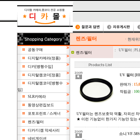
렌즈/필터
ㆍ현재위
공동구매
:
UV필터
|
P
렌즈/필터
디지탈카메라(정품)
디카[병행수입]
디지탈캠코더[정품]
UV 필터 [H1
디지탈캠코더[병행수
판매가 :
15,
입]
적립금 :
10
SLR카메라
동영상편집보드
포토프린트 / 스캐너
UV필터는 렌즈보호막 역활, 자외선 차
★ 이런 기능없이 한가지 기능만 있는
렌즈/필터
디카/디캠 악세사리
소니 VF-58S
네비게이션