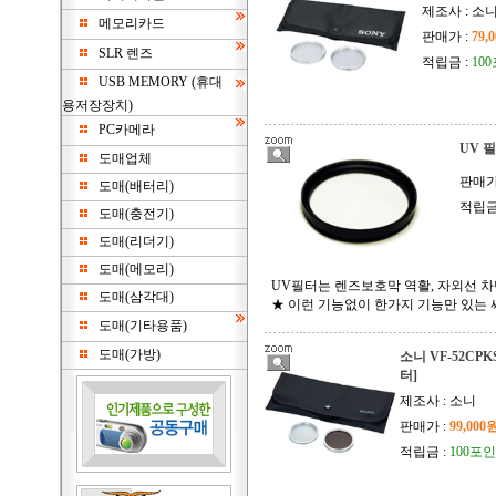
제조사 : 소
메모리카드
판매가 :
79,
SLR 렌즈
적립금 :
10
USB MEMORY (휴대
용저장장치)
PC카메라
UV 
도매업체
판매가
도매(배터리)
적립금
도매(충전기)
도매(리더기)
도매(메모리)
UV필터는 렌즈보호막 역활, 자외선 차
도매(삼각대)
★ 이런 기능없이 한가지 기능만 있는
도매(기타용품)
도매(가방)
소니 VF-52CPKS[
터]
제조사 : 소니
판매가 :
99,000
적립금 :
100포