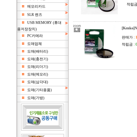
적립금
메모리카드
SLR 렌즈
USB MEMORY (휴대
[Kenko
용저장장치)
PC카메라
판매가 :
도매업체
적립금 :
도매(배터리)
도매(충전기)
도매(리더기)
도매(메모리)
도매(삼각대)
도매(기타용품)
도매(가방)