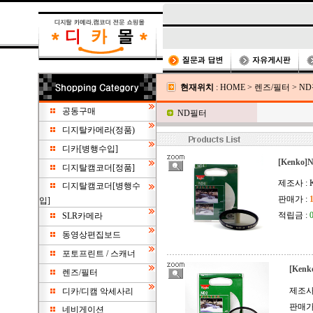
현재위치
:
HOME
>
렌즈/필터
>
N
공동구매
ND필터
디지탈카메라(정품)
디카[병행수입]
[Kenko
디지탈캠코더[정품]
제조사 : K
디지탈캠코더[병행수
판매가 :
입]
적립금 :
SLR카메라
동영상편집보드
포토프린트 / 스캐너
[Kenk
렌즈/필터
제조사 
디카/디캠 악세사리
판매가
네비게이션