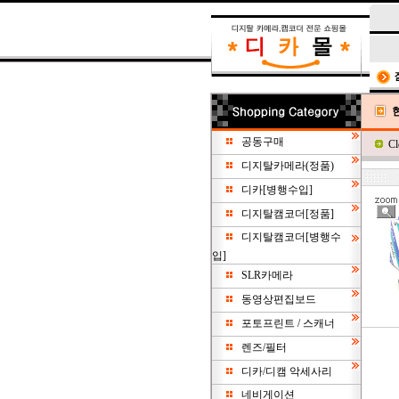
공동구매
C
디지탈카메라(정품)
디카[병행수입]
디지탈캠코더[정품]
디지탈캠코더[병행수
입]
SLR카메라
동영상편집보드
포토프린트 / 스캐너
렌즈/필터
디카/디캠 악세사리
네비게이션