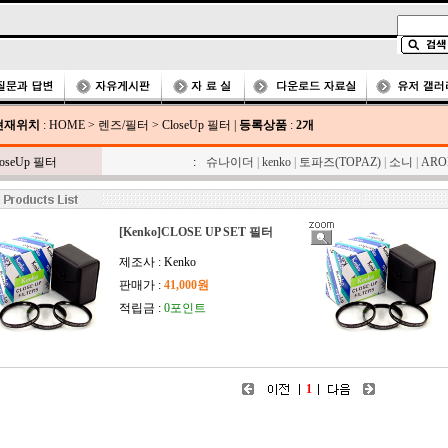
현재위치
:
HOME
>
렌즈/필터
>
CloseUp 필터
|
등록상품
:
2개
loseUp 필터
:
슈나이더
|
kenko
|
토파즈(TOPAZ)
|
소니
|
ARO
[Kenko]CLOSE UP SET 필터
제조사 : Kenko
판매가 :
41,000원
적립금 :
0포인트
1