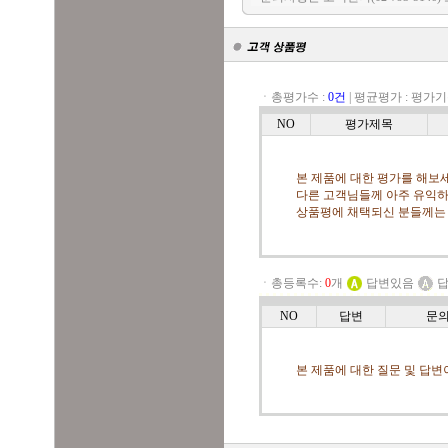
ㆍ총평가수 :
0건
|
평균평가 :
평가기
NO
평가제목
본 제품에 대한 평가를 해보세
다른 고객님들께 아주 유익하
상품평에 채택되신 분들께는
ㆍ총등록수:
0
개
답변있음
답
NO
답변
문
본 제품에 대한 질문 및 답변