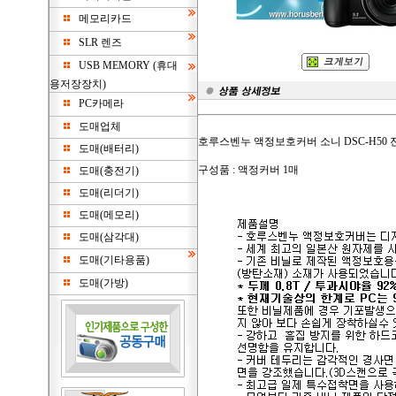
메모리카드
SLR 렌즈
USB MEMORY (휴대
용저장장치)
PC카메라
도매업체
호루스벤누 액정보호커버 소니 DSC-H50 
도매(배터리)
구성품 : 액정커버 1매
도매(충전기)
도매(리더기)
도매(메모리)
도매(삼각대)
도매(기타용품)
도매(가방)