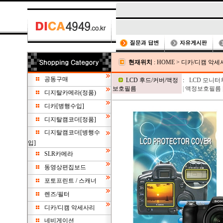
현재위치
:
HOME
>
디카/디캠 악세
공동구매
LCD 후드/커버/액정
:
LCD 모니터
보호필름
|
액정보호필름
디지탈카메라(정품)
디카[병행수입]
디지탈캠코더[정품]
디지탈캠코더[병행수
입]
SLR카메라
동영상편집보드
포토프린트 / 스캐너
렌즈/필터
디카/디캠 악세사리
네비게이션