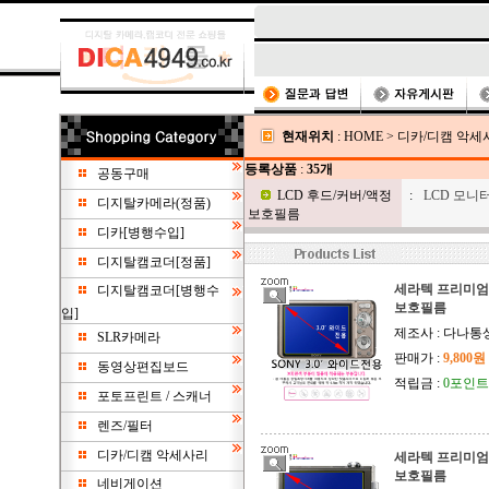
현재위치
:
HOME
>
디카/디캠 악세
등록상품
:
35개
공동구매
LCD 후드/커버/액정
:
LCD 모니
디지탈카메라(정품)
보호필름
디카[병행수입]
디지탈캠코더[정품]
세라텍 프리미엄 
디지탈캠코더[병행수
보호필름
입]
제조사 : 다나통
SLR카메라
판매가 :
9,800원
동영상편집보드
적립금 :
0포인트
포토프린트 / 스캐너
렌즈/필터
디카/디캠 악세사리
세라텍 프리미엄 
보호필름
네비게이션