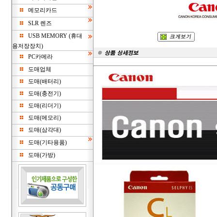
메모리카드
SLR 렌즈
USB MEMORY (휴대
용저장장치)
PC카메라
도매업체
도매(배터리)
도매(충전기)
도매(리더기)
도매(메모리)
도매(삼각대)
도매(기타용품)
도매(가방)