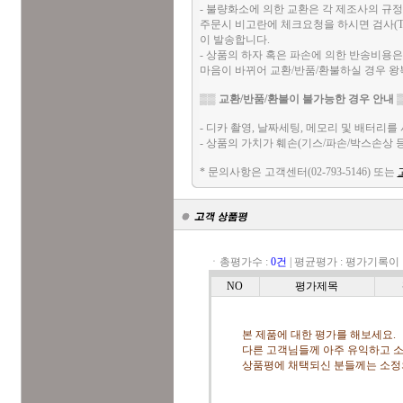
- 불량화소에 의한 교환은 각 제조사의 규
주문시 비고란에 체크요청을 하시면 검사(T
이 발송합니다.
- 상품의 하자 혹은 파손에 의한 반송비용
마음이 바뀌어 교환/반품/환불하실 경우 
▒▒
교환/반품/환불이 불가능한 경우 안내
▒
- 디카 촬영, 날짜세팅, 메모리 및 배터리
- 상품의 가치가 훼손(기스/파손/박스손상 
* 문의사항은 고객센터(02-793-5146) 또는
ㆍ총평가수 :
0건
|
평균평가 :
평가기록이 
NO
평가제목
본 제품에 대한 평가를 해보세요.
다른 고객님들께 아주 유익하고 소
상품평에 채택되신 분들께는 소정