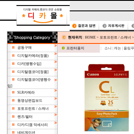
현재위치
:
HOME
>
포토프린트 / 스캐너
공동구매
프린터용지
:
소니
|
캐논
|
올림
디지탈카메라(정품)
디카[병행수입]
디지탈캠코더[정품]
디지탈캠코더[병행수
입]
SLR카메라
동영상편집보드
포토프린트 / 스캐너
렌즈/필터
디카/디캠 악세사리
네비게이션