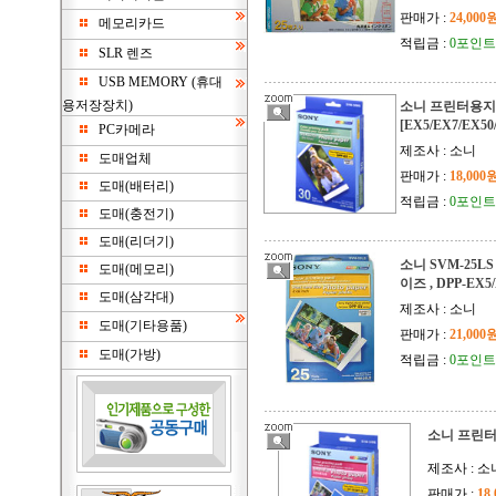
판매가 :
24,000
메모리카드
적립금 :
0포인트
SLR 렌즈
USB MEMORY (휴대
용저장장치)
소니 프린터용지 
[EX5/EX7/EX50
PC카메라
제조사 : 소니
도매업체
판매가 :
18,000
도매(배터리)
적립금 :
0포인트
도매(충전기)
도매(리더기)
소니 SVM-25L
도매(메모리)
이즈 , DPP-EX5/
도매(삼각대)
제조사 : 소니
도매(기타용품)
판매가 :
21,000
도매(가방)
적립금 :
0포인트
소니 프린터
제조사 : 소
판매가 :
18