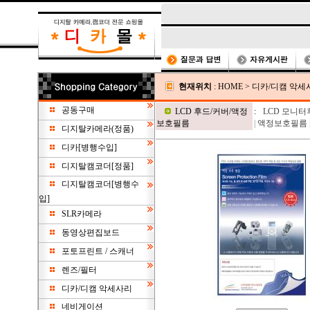
현재위치
:
HOME
>
디카/디캠 악세
공동구매
LCD 후드/커버/액정
:
LCD 모니터
보호필름
|
액정보호필름
디지탈카메라(정품)
디카[병행수입]
디지탈캠코더[정품]
디지탈캠코더[병행수
입]
SLR카메라
동영상편집보드
포토프린트 / 스캐너
렌즈/필터
디카/디캠 악세사리
네비게이션