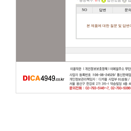
ㆍ총등록수:
0
개
답변있음
답
NO
답변
문
본 제품에 대한 질문 및 답변