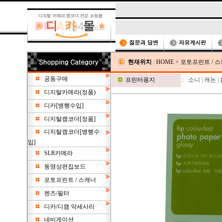
현재위치
:
HOME
>
포토프린트 / 
공동구매
프린터용지
:
소니
|
캐논
|
디지탈카메라(정품)
디카[병행수입]
디지탈캠코더[정품]
디지탈캠코더[병행수
입]
SLR카메라
동영상편집보드
포토프린트 / 스캐너
렌즈/필터
디카/디캠 악세사리
네비게이션