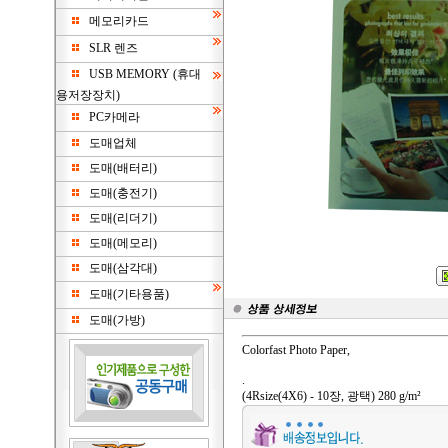
메모리카드
SLR 렌즈
USB MEMORY (휴대
용저장장치)
PC카메라
도매업체
도매(배터리)
도매(충전기)
도매(리더기)
도매(메모리)
도매(삼각대)
도매(기타용품)
도매(가방)
Colorfast Photo Paper,
.
(4Rsize(4X6) - 10장, 광택) 280 g/m²