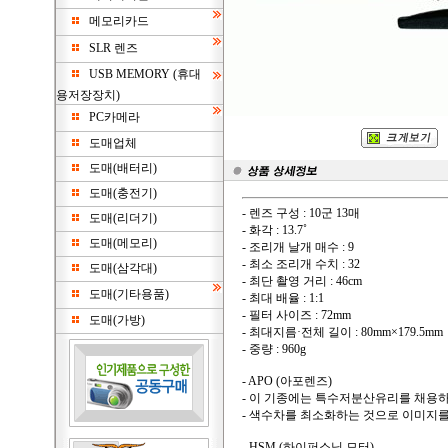
메모리카드
SLR 렌즈
USB MEMORY (휴대
용저장장치)
PC카메라
도매업체
도매(배터리)
도매(충전기)
- 렌즈 구성 : 10군 13매
도매(리더기)
- 화각 : 13.7˚
도매(메모리)
- 조리개 날개 매수 : 9
- 최소 조리개 수치 : 32
도매(삼각대)
- 최단 촬영 거리 : 46cm
도매(기타용품)
- 최대 배율 : 1:1
- 필터 사이즈 : 72mm
도매(가방)
- 최대지름·전체 길이 : 80mm×179.5mm
- 중량 : 960g
- APO (아포렌즈)
- 이 기종에는 특수저분산유리를 채용하
- 색수차를 최소화하는 것으로 이미지
- HSM (하이퍼소닉 모터)