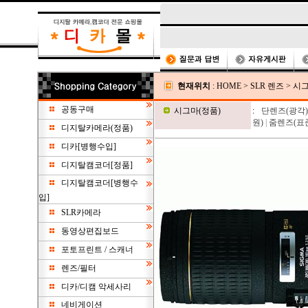
현재위치
:
HOME
>
SLR 렌즈
>
시그
공동구매
시그마(정품)
:
단렌즈(광각)
원)
|
줌렌즈(표준
디지탈카메라(정품)
디카[병행수입]
디지탈캠코더[정품]
디지탈캠코더[병행수
입]
SLR카메라
동영상편집보드
포토프린트 / 스캐너
렌즈/필터
디카/디캠 악세사리
네비게이션