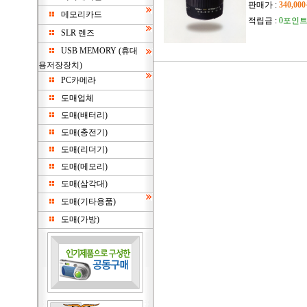
판매가 :
340,00
메모리카드
적립금 :
0포인
SLR 렌즈
USB MEMORY (휴대
용저장장치)
PC카메라
도매업체
도매(배터리)
도매(충전기)
도매(리더기)
도매(메모리)
도매(삼각대)
도매(기타용품)
도매(가방)