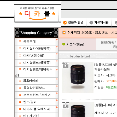
현재위치
:
HOME
>
SLR 렌즈
>
시그
공동구매
:
단렌즈(광각
시그마(정품)
원)
디지탈카메라(정품)
디카[병행수입]
디지탈캠코더[정품]
[정품]시그마 AF18
캐논마운트
디지탈캠코더[병행수
입]
제조사 : 시그마
SLR카메라
판매가 :
387,00
적립금 :
0포인트
동영상편집보드
포토프린트 / 스캐너
렌즈/필터
[정품]시그마 AF18
디카/디캠 악세사리
제조사 : 시그마
네비게이션