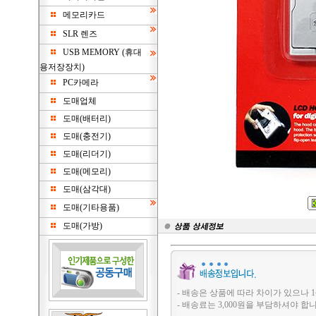
메모리카드
SLR 렌즈
USB MEMORY (휴대
용저장장치)
PC카메라
도매업체
도매(배터리)
도매(충전기)
도매(리더기)
도매(메모리)
도매(삼각대)
도매(기타용품)
도매(가방)
- 배송은 상품에 따라 차이가 있으나 1
- 배송료는 3,000원을 부담하셔야 합니