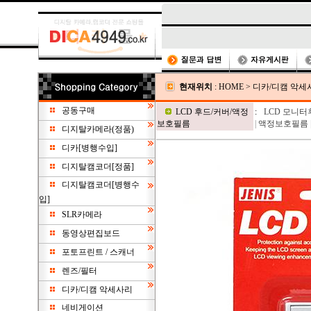
현재위치
:
HOME
>
디카/디캠 악세
공동구매
LCD 후드/커버/액정
:
LCD 모니터
보호필름
|
액정보호필름
디지탈카메라(정품)
디카[병행수입]
디지탈캠코더[정품]
디지탈캠코더[병행수
입]
SLR카메라
동영상편집보드
포토프린트 / 스캐너
렌즈/필터
디카/디캠 악세사리
네비게이션