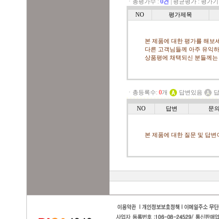
ㆍ총평가수 :
0건
|
평균평가 :
평가기
NO
평가제목
본 제품에 대한 평가를 해보세
다른 고객님들께 아주 유익하
상품평에 채택되신 분들께는
ㆍ총등록수:
0
개
답변있음
답
NO
답변
문
본 제품에 대한 질문 및 답변