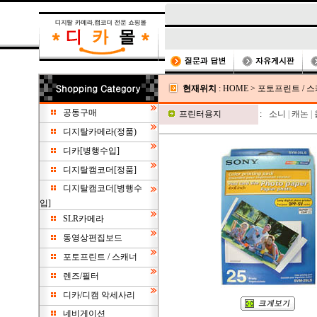
현재위치
:
HOME
>
포토프린트 / 
공동구매
프린터용지
:
소니
|
캐논
|
디지탈카메라(정품)
디카[병행수입]
디지탈캠코더[정품]
디지탈캠코더[병행수
입]
SLR카메라
동영상편집보드
포토프린트 / 스캐너
렌즈/필터
디카/디캠 악세사리
네비게이션