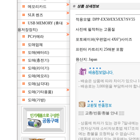
메모리카드
SLR 렌즈
적용모델: DPP-EX50/EX5/EX7/SV55
USB MEMORY (휴대
사진에 필적하는 고품질
용저장장치)
PC카메라
포토페이퍼(우편엽서 4X6")사이즈
도매업체
프린터 카트리지 25매분 포함
도매(배터리)
원산지: Japan
도매(충전기)
도매(리더기)
도매(메모리)
- 배송은 상품에 따라 차이가 있으나 1
도매(삼각대)
- 배송료는 3,000원을 부담하셔야 합니
도매(기타용품)
도매(가방)
▒▒
교환/반품/환불 안내
▒▒
- 상품에 하자가 있는 경우 7일내에는 
- 전자상거래 소비자보호법 제17조의
에는 환불을 요청하실 수 없습니다.
(제품에 이상이 있는 경우에는 당연히