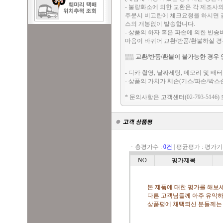
- 불량화소에 의한 교환은 각 제조사
주문시 비고란에 체크요청을 하시면 검
스의 개봉없이 발송합니다.
- 상품의 하자 혹은 파손에 의한 반
마음이 바뀌어 교환/반품/환불하실 
▒▒
교환/반품/환불이 불가능한 경우 
- 디카 촬영, 날짜세팅, 메모리 및 
- 상품의 가치가 훼손(기스/파손/박스
* 문의사항은 고객센터(02-793-5146)
ㆍ총평가수 :
0건
|
평균평가 :
평가기
NO
평가제목
본 제품에 대한 평가를 해보세
다른 고객님들께 아주 유익하
상품평에 채택되신 분들께는