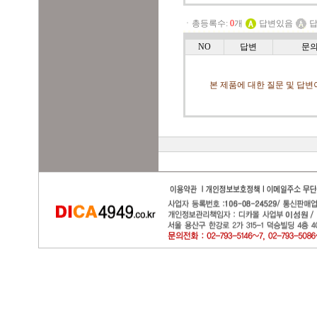
ㆍ총등록수:
0
개
답변있음
답
NO
답변
문
본 제품에 대한 질문 및 답변