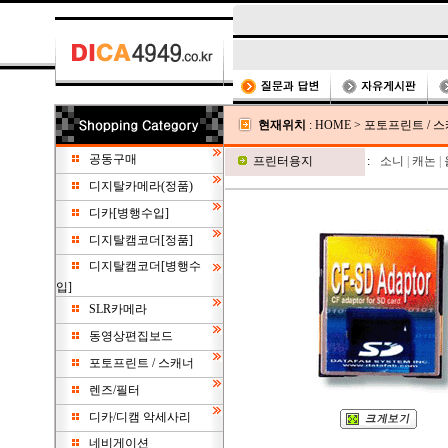
현재위치
:
HOME
>
포토프린트 / 
공동구매
프린터용지
:
소니
|
캐논
|
디지탈카메라(정품)
디카[병행수입]
디지탈캠코더[정품]
디지탈캠코더[병행수
입]
SLR카메라
동영상편집보드
포토프린트 / 스캐너
렌즈/필터
디카/디캠 악세사리
네비게이션