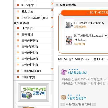
메모리카드
SLR 렌즈
::: Hi-Ti 6
USB MEMORY (휴대
용저장장치)
HiTi Photo Printer 630PS
375,000원
PC카메라
도매업체
Hi-Ti 630PL/PS포토프린터
전용용지
도매(배터리)
54,000원
도매(충전기)
도매(리더기)
도매(메모리)
630PS사용시 SD메모리카드를 CF메
도매(삼각대)
도매(기타용품)
도매(가방)
- 배송은 상품에 따라 차이가 있으나 1
- 배송료는 3,000원을 부담하셔야 합니
▒▒
교환/반품/환불 안내
▒▒