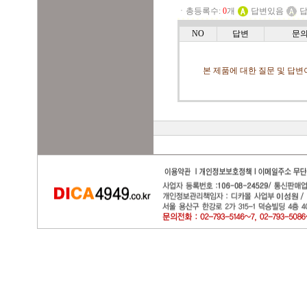
ㆍ총등록수:
0
개
답변있음
답
NO
답변
문
본 제품에 대한 질문 및 답변