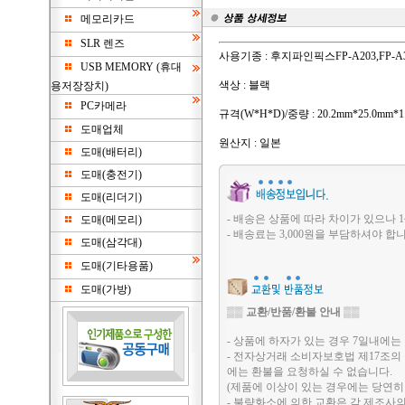
메모리카드
SLR 렌즈
사용기종 : 후지파인픽스FP-A203,FP-A30
USB MEMORY (휴대
색상 : 블랙
용저장장치)
PC카메라
규격(W*H*D)/중량 : 20.2mm*25.0mm*1
도매업체
원산지 : 일본
도매(배터리)
도매(충전기)
도매(리더기)
- 배송은 상품에 따라 차이가 있으나 1
도매(메모리)
- 배송료는 3,000원을 부담하셔야 합니
도매(삼각대)
도매(기타용품)
도매(가방)
▒▒
교환/반품/환불 안내
▒▒
- 상품에 하자가 있는 경우 7일내에는 
- 전자상거래 소비자보호법 제17조의
에는 환불을 요청하실 수 없습니다.
(제품에 이상이 있는 경우에는 당연히
- 불량화소에 의한 교환은 각 제조사