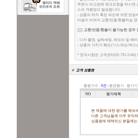
주문시 비고란에 체크요청을 하시면 검
스의 개봉없이 발송합니다.
- 상품의 하자 혹은 파손에 의한 반
마음이 바뀌어 교환/반품/환불하실 
▒▒
교환/반품/환불이 불가능한 경우 
- 디카 촬영, 날짜세팅, 메모리 및 
- 상품의 가치가 훼손(기스/파손/박스
* 문의사항은 고객센터(02-793-5146)
ㆍ총평가수 :
0건
|
평균평가 :
평가기
NO
평가제목
본 제품에 대한 평가를 해보세
다른 고객님들께 아주 유익하
상품평에 채택되신 분들께는