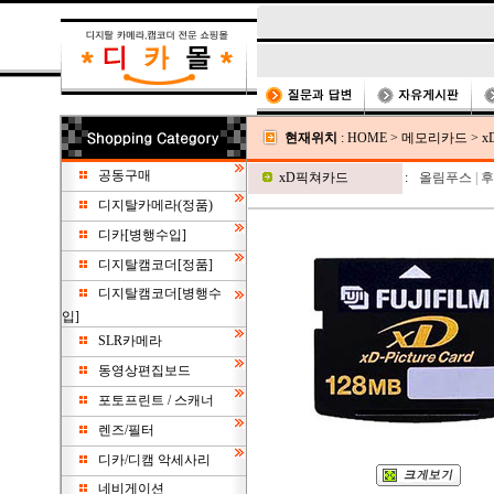
현재위치
:
HOME
>
메모리카드
>
x
공동구매
xD픽쳐카드
:
올림푸스
|
후
디지탈카메라(정품)
디카[병행수입]
디지탈캠코더[정품]
디지탈캠코더[병행수
입]
SLR카메라
동영상편집보드
포토프린트 / 스캐너
렌즈/필터
디카/디캠 악세사리
네비게이션